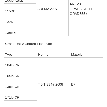
100lb.ASCE
AREMA
AREMA 2007
GRADE/STEEL
115RE
GRADE55#
132RE
136RE
Crane Rail Standard Fish Plate
Type
Norme
Matériel
104lb.CR
105lb.CR
TB/T 2345-2008
B7
135lb.CR
171lb.CR