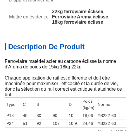
22kg ferroviaire éclisse
, 
Mettre en évidence:
Ferroviaire Arema éclisse
, 
18kg ferroviaire éclisse
Description De Produit
Ferroviaire matériel acier au carbone éclisse la norme
d'Arema de poids de 15kg 18kg 22kg
Chaque application de rail est différente et doit être
machinée pour maximiser l'efficacité et la durée de vie,
donc la sélection du rail correct est critique à atteindre ce
but.
Poids
Type
C
B
D
Norme
(kg/m)
P18
40
80
90
10
18,06
YB222-63
P24
51
92
107
10,9
24,46
YB222-63