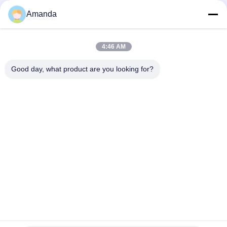
Amanda
Téléphone
0086-15556982932
4:46 AM
Good day, what product are you looking for?
Email
amanda@kirail.com
Adresse
Bâtiment 1, parc industriel de commerce électronique
frontalier, zone collée complète, nouveau secteur de
Zhengpugang, ville de Ma'anshan, province d'Anhui
Politique En Matière De Protection De La Vie
|
Plan Du
Privée
Site
Bonne qualité de la Chine Roues en acier de rail Fournisseur. ©