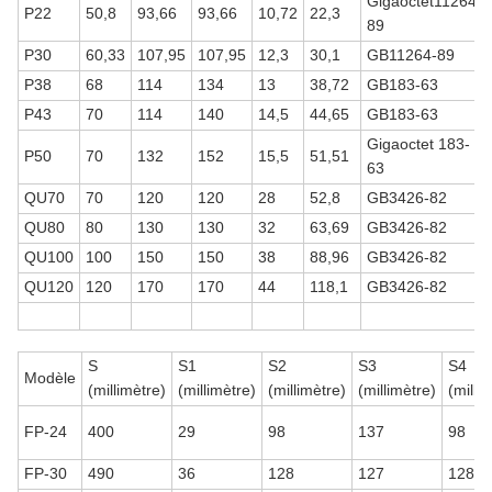
Gigaoctet
11264
-
P22
50,8
93,66
93,66
10,72
22,3
89
P30
60,33
107,95
107,95
12,3
30,1
GB11264-89
P38
68
114
134
13
38,72
GB183-63
P43
70
114
140
14,5
44,65
GB183-63
Gigaoctet 183-
P50
70
132
152
15,5
51,51
63
QU70
70
120
120
28
52,8
GB3426-82
QU80
80
130
130
32
63,69
GB3426-82
QU100
100
150
150
38
88,96
GB3426-82
QU120
120
170
170
44
118,1
GB3426-82
S
S1
S2
S3
S4
Modèle
(millimètre)
(millimètre)
(millimètre)
(millimètre)
(milli
FP-24
400
29
98
137
98
FP-30
490
36
128
127
128