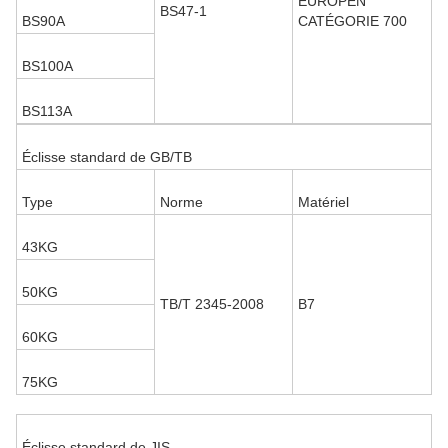
EUROPEN
BS47-1
BS90A
CATÉGORIE 700
BS100A
BS113A
Éclisse standard de GB/TB
Type
Norme
Matériel
43KG
50KG
TB/T 2345-2008
B7
60KG
75KG
Éclisse standard de JIS