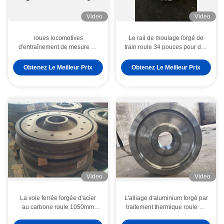
Video
Video
roues locomotives
Le rail de moulage forgé de
d'entraînement de mesure de
train roule 34 pouces pour des
762mm, roues en acier de
trains de voiture de fret
train pour l'ODM d'équipement
ferroviaire
Obtenez Le Meilleur Prix
Obtenez Le Meilleur Prix
minier
Video
Video
La voie ferrée forgée d'acier
L'alliage d'aluminium forgé par
au carbone roule 1050mm
traitement thermique roule T6
pour l'ODM locomotif de métro
l'ODM de tolérance du matériel