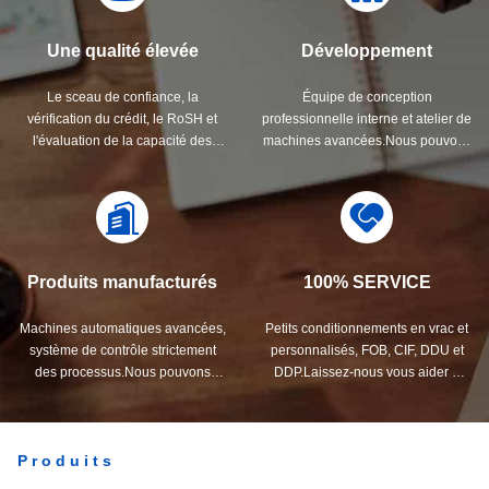
Une qualité élevée
Développement
Le sceau de confiance, la
Équipe de conception
vérification du crédit, le RoSH et
professionnelle interne et atelier de
l'évaluation de la capacité des
machines avancées.Nous pouvons
fournisseurs. La société dispose
coopérer pour développer les
d'un système de contrôle de qualité
produits dont vous avez besoin.
strict et d'un laboratoire de test
professionnel.
Produits manufacturés
100% SERVICE
Machines automatiques avancées,
Petits conditionnements en vrac et
système de contrôle strictement
personnalisés, FOB, CIF, DDU et
des processus.Nous pouvons
DDP.Laissez-nous vous aider à
fabriquer tous les terminaux
trouver la meilleure solution à
électriques au-delà de votre
toutes vos préoccupations.
demande.
Produits