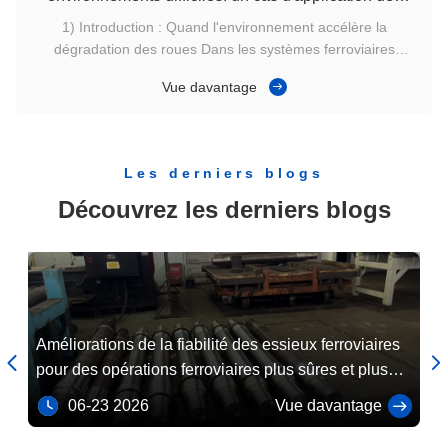
roues en acier ferroviaire
1) Introduction : Quand l'environnement accélère la
dégradation des roues Dans les systèmes ferroviaires
fonctionnant dans des conditions environnementales
Vue davantage
difficiles, la durabilité des composants devient une
préoccupation critique. La poussière, le sable, l'humidité et
les fluctuations de temp...
Les derniers blogs
Découvrez les derniers blogs
Améliorations de la fiabilité des essieux ferroviaires
Le


pour des opérations ferroviaires plus sûres et plus
pl
efficaces
fe
06-23 2026
Vue davantage