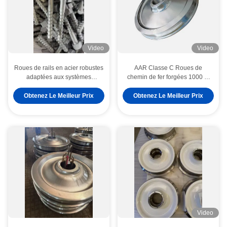
Video
Video
Roues de rails en acier robustes
AAR Classe C Roues de
adaptées aux systèmes
chemin de fer forgées 1000 ∼
ferroviaires industriels offrant
1250 mm pour les systèmes de
une résistance et une durabilité
transport lourd
Obtenez Le Meilleur Prix
Obtenez Le Meilleur Prix
élevées sous lourdes charges
Video