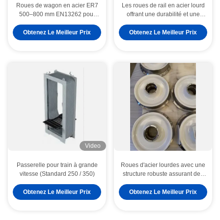
Roues de wagon en acier ER7
Les roues de rail en acier lourd
500–800 mm EN13262 pour
offrant une durabilité et une
systèmes ferroviaires industriels
capacité de charge accrues
pour les systèmes de transport
Obtenez Le Meilleur Prix
Obtenez Le Meilleur Prix
ferroviaire industriel
Video
Passerelle pour train à grande
Roues d'acier lourdes avec une
vitesse (Standard 250 / 350)
structure robuste assurant des
performances dans les
Le type rail élastique d'O coupent le diamètre de 20mm 18mm 16mm pour le chemin de fer
systèmes de transport
Obtenez Le Meilleur Prix
Obtenez Le Meilleur Prix
industriels et commerciaux
agrafes de voie de chemin de fer 0.78kg, ODM standard de GV Kingrail d'agrafe de rail d'Erc
Le rail élastique de chemin de fer coupe le type type matériel d'E de W de la dureté 55Si2Mn de 47HRC 42HRC