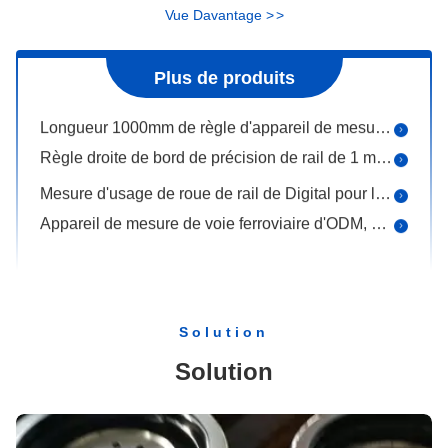
Vue Davantage
>
>
Dureté élastique de l'agrafe ISO9001 48HRC de rail de la peinture Gl1419 pour la construction de voie
Dispositif portatif de courbe de laser de dispositif d'alignement de laser (Versine)
Plus de produits
Longueur 1000mm de règle d'appareil de mesure de voie ferroviaire de Kingrail Digital
Règle droite de bord de précision de rail de 1 mètre pour des mesures Kingrail de voie ferroviaire de mètre
Mesure d'usage de roue de rail de Digital pour la largeur mesurant 0.12W le poids de la puissance 90g
Appareil de mesure de voie ferroviaire d'ODM, chaîne horizontale de la mesure 2.2m de mesure de voie d'OEM
ODM Kingrail de cale d'épaisseur d'outil de mesure de mesure de rail de gamme de 0.02mm
appareil de mesure de voie ferroviaire de 1480mm pour Gap commun 0,01 résolutions
ODM de certificat d'OIN de mesure d'appareil de mesure de voie ferroviaire de l'exactitude 0.5mm
Mesure électronique 1600×30×60mm d'appareil de mesure de voie ferroviaire
Solution
thermomètre de rail de Digital de la puissance 0.12W certificat d'OIN de 100 degrés
Solution
Appareil de mesure de voie ferroviaire d'ODM, thermomètre de voie de chemin de fer chaîne de 70 degrés
Aluminium étroit de matrice forgeant le poids des pièces 0.01kg 300kg pour l'automobile