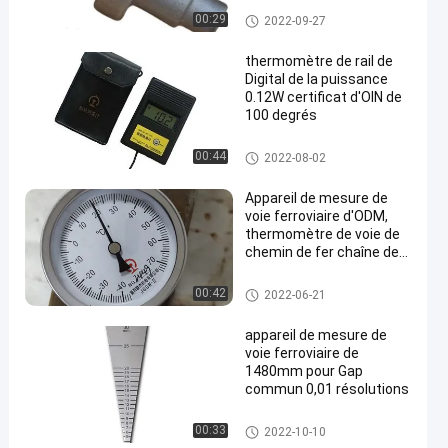
camion
Précision forgeant des pièces
00:29
2022-09-27
thermomètre de rail de
Digital de la puissance
0.12W certificat d'OIN de
100 degrés
Appareil de mesure de voie ferr
00:44
2022-08-02
oviaire
Appareil de mesure de
voie ferroviaire d'ODM,
thermomètre de voie de
chemin de fer chaîne de
70 degrés
Appareil de mesure de voie ferr
00:42
2022-06-21
oviaire
appareil de mesure de
voie ferroviaire de
1480mm pour Gap
commun 0,01 résolutions
Appareil de mesure de voie ferr
00:33
2022-10-10
oviaire