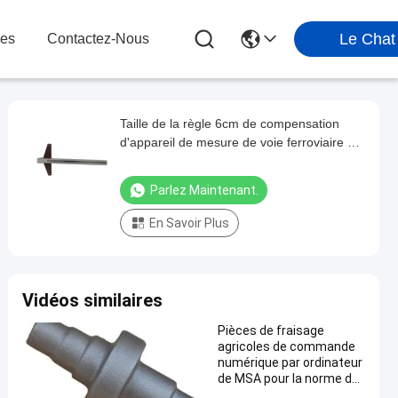
Le Chat
les
Contactez-Nous
Taille de la règle 6cm de compensation
d'appareil de mesure de voie ferroviaire de
Kingrail
Parlez Maintenant.
En Savoir Plus
Vidéos similaires
Pièces de fraisage
agricoles de commande
numérique par ordinateur
de MSA pour la norme du
train GB1244 85 de