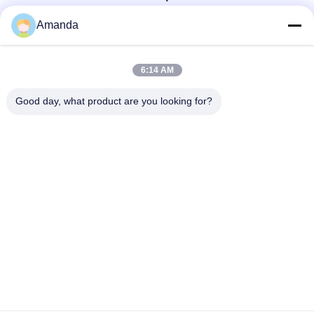
Amanda
Téléphone
0086-15556982932
6:14 AM
Good day, what product are you looking for?
Email
amanda@kirail.com
Adresse
Bâtiment 1, parc industriel de commerce électronique
frontalier, zone collée complète, nouveau secteur de
Zhengpugang, ville de Ma'anshan, province d'Anhui
Politique En Matière De Protection De La Vie
|
Plan Du
Privée
Site
Bonne qualité de la Chine Roues en acier de rail Fournisseur. ©