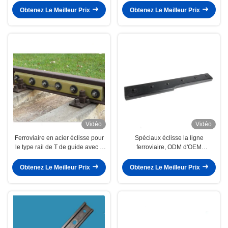
Obtenez Le Meilleur Prix
Obtenez Le Meilleur Prix
Vidéo
Vidéo
Ferroviaire en acier éclisse pour
Spéciaux éclisse la ligne
le type rail de T de guide avec 4
ferroviaire, ODM d'OEM
trous 6 trous
industriellement compatible
commun de la barre DIN de rail
Obtenez Le Meilleur Prix
Obtenez Le Meilleur Prix