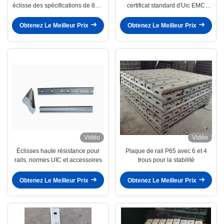
éclisse des spécifications de 8KG
certificat standard d'Uic EMC
9KG 12KG
RoHS de voie de chemin de fer
Obtenez Le Meilleur Prix
Obtenez Le Meilleur Prix
Vidéo
Vidéo
Éclisses haute résistance pour
Plaque de rail P65 avec 6 et 4
rails, normes UIC et accessoires
trous pour la stabilité
Obtenez Le Meilleur Prix
Obtenez Le Meilleur Prix