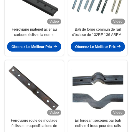
Vidéo
Vidéo
Ferroviaire matériel acier au
Bâti de forge commun de rail
carbone éclisse la norme
d'éclisse de 132RE 136 AREMA
d'Arema de poids de 15kg 18kg
avec 6 trous et boulons
22kg
Obtenez Le Meilleur Prix
Obtenez Le Meilleur Prix
Vidéo
Vidéo
Ferroviaire roulé de moulage
En forgeant secoués par bâti
éclisse des spécifications de
éclisse 4 trous pour des rails
38kg 30kg 24kg
d'UIC54 60 Stell