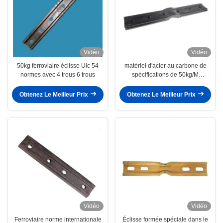
Vidéo
Vidéo
50kg ferroviaire éclisse Uic 54
matériel d'acier au carbone de
normes avec 4 trous 6 trous
spécifications de 50kg/M
Fishplate Rail Joint QU120
QU100
Obtenez Le Meilleur Prix
Obtenez Le Meilleur Prix
Vidéo
Vidéo
Ferroviaire norme internationale
Éclisse formée spéciale dans le