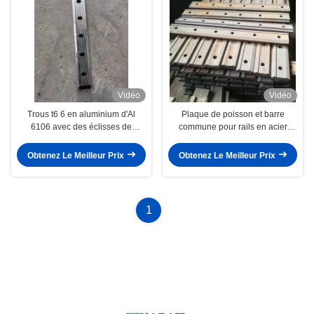
Vidéo
Vidéo
Trous t6 6 en aluminium d'Al
Plaque de poisson et barre
6106 avec des éclisses de
commune pour rails en acier
dentelure longueur de 600
UIC60
millimètres
Obtenez Le Meilleur Prix
Obtenez Le Meilleur Prix
1