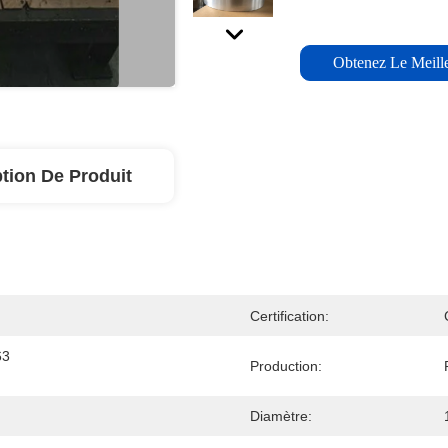
Obtenez Le Meille
tion De Produit
Certification:
3 
Production:
Diamètre: