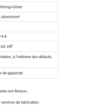
hining+Grind
n aluminium/
T4-6
Cad, pdf
ation, à l'intérieur des défauts,
 de gigaoctet
ants non ferreux ;
services de fabrication.