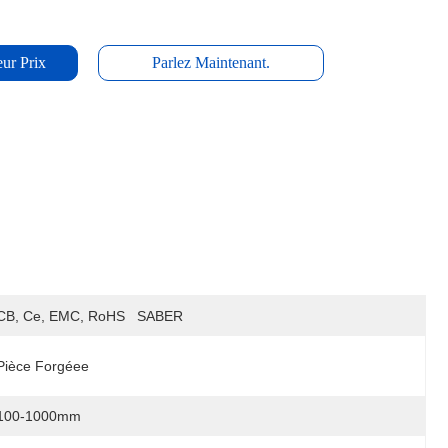
ur Prix
Parlez Maintenant.
CB, Ce, EMC, RoHS   SABER
Pièce Forgéee
100-1000mm