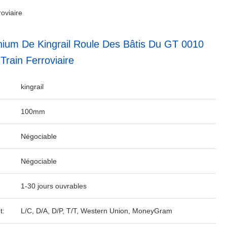
roviaire
inium De Kingrail Roule Des Bâtis Du GT 0010
Train Ferroviaire
kingrail
100mm
Négociable
Négociable
1-30 jours ouvrables
t:
L/C, D/A, D/P, T/T, Western Union, MoneyGram