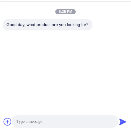
ferroviaire
Parlez Maintenant.
5:35 PM
Envoyer Une Demande
Good day, what product are you looking for?
#
Roues D'alliage D'aluminium De Kingrail
#
Roues De L'alliage T6 6061 D'aluminium
#
6082 Roues D'alliage D'aluminium
Roues d'alliage d'aluminium
2022-08-02
427 vues
GT-0010 adapté aux besoins du client par Kingrail a adapté des moulages
aux besoins du client d'aluminium traitant les pièces ferroviaires de train
Description de produit Description Bâtis traitant ...
Vue davantage
Messages du visiteur
Laissez un message
Aucun commentaire public