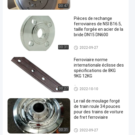
00:47
Pièces de rechange
ferroviaires de NSI B16.5,
taille forgée en acier de la
bride DN15 DN600
Pièces de rechange ferroviaire
00:31
2022-09-27
s
Ferroviaire norme
internationale éclisse des
spécifications de 8KG
9KG 12KG
Éclisses ferroviaires
00:27
2022-10-10
Le rail de moulage forgé
de train roule 34 pouces
pour des trains de voiture
de fret ferroviaire
Roues de rail de train
00:31
2022-09-27