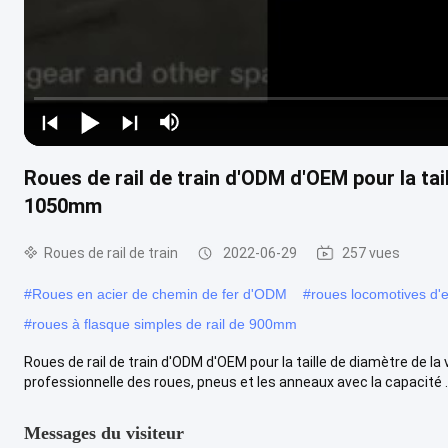
Roues de rail de train d'ODM d'OEM pour la tail
1050mm
Roues de rail de train
2022-06-29
257 vues
#
Roues en acier de chemin de fer d'ODM
#
roues locomotives d
#
roues à flasque simples de rail de 900mm
Roues de rail de train d'ODM d'OEM pour la taille de diamètre de la
professionnelle des roues, pneus et les anneaux avec la capacité ..
Messages du visiteur