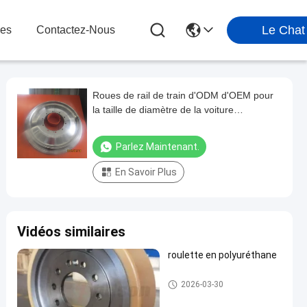
Le Chat
les
Contactez-Nous
Roues de rail de train d'ODM d'OEM pour
la taille de diamètre de la voiture
d'exploitation 1050mm
Parlez Maintenant.
En Savoir Plus
Vidéos similaires
roulette en polyuréthane
Roues de rail de train
2026-03-30