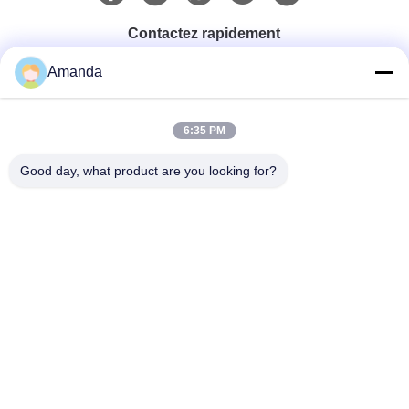
Contactez rapidement
Amanda
Téléphone
0086-15556982932
6:35 PM
Good day, what product are you looking for?
Email
amanda@kirail.com
Adresse
Bâtiment 1, parc industriel de commerce électronique
frontalier, zone collée complète, nouveau secteur de
Zhengpugang, ville de Ma'anshan, province d'Anhui
Politique En Matière De Protection De La Vie
|
Plan Du
Privée
Site