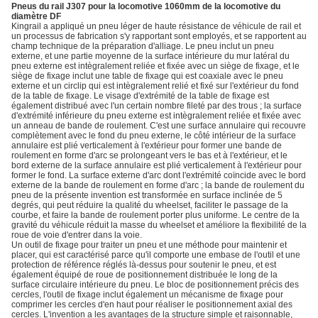
Pneus du rail J307 pour la locomotive 1060mm de la locomotive du
diamètre DF
Kingrail a appliqué un pneu léger de haute résistance de véhicule de rail et
un processus de fabrication s'y rapportant sont employés, et se rapportent au
champ technique de la préparation d'alliage. Le pneu inclut un pneu
externe, et une partie moyenne de la surface intérieure du mur latéral du
pneu externe est intègralement reliée et fixée avec un siège de fixage, et le
siège de fixage inclut une table de fixage qui est coaxiale avec le pneu
externe et un circlip qui est intègralement relié et fixé sur l'extérieur du fond
de la table de fixage. Le visage d'extrémité de la table de fixage est
également distribué avec l'un certain nombre fileté par des trous ; la surface
d'extrémité inférieure du pneu externe est intègralement reliée et fixée avec
un anneau de bande de roulement. C'est une surface annulaire qui recouvre
complètement avec le fond du pneu externe, le côté intérieur de la surface
annulaire est plié verticalement à l'extérieur pour former une bande de
roulement en forme d'arc se prolongeant vers le bas et à l'extérieur, et le
bord externe de la surface annulaire est plié verticalement à l'extérieur pour
former le fond. La surface externe d'arc dont l'extrémité coïncide avec le bord
externe de la bande de roulement en forme d'arc ; la bande de roulement du
pneu de la présente invention est transformée en surface inclinée de 5
degrés, qui peut réduire la qualité du wheelset, faciliter le passage de la
courbe, et faire la bande de roulement porter plus uniforme. Le centre de la
gravité du véhicule réduit la masse du wheelset et améliore la flexibilité de la
roue de voie d'entrer dans la voie.
Un outil de fixage pour traiter un pneu et une méthode pour maintenir et
placer, qui est caractérisé parce qu'il comporte une embase de l'outil et une
protection de référence réglés là-dessus pour soutenir le pneu, et est
également équipé de roue de positionnement distribuée le long de la
surface circulaire intérieure du pneu. Le bloc de positionnement précis des
cercles, l'outil de fixage inclut également un mécanisme de fixage pour
comprimer les cercles d'en haut pour réaliser le positionnement axial des
cercles. L'invention a les avantages de la structure simple et raisonnable,