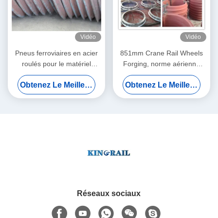
Vidéo
Vidéo
Pneus ferroviaires en acier
851mm Crane Rail Wheels
roulés pour le matériel
Forging, norme aérienne
ferroviaire de Vechicles
d'en de Crane Trolley
Obtenez Le Meilleur Prix
Obtenez Le Meilleur Prix
CL60 R9T R8T
Wheels gigaoctet
Réseaux sociaux