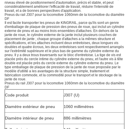
niveau élevé de positionnement d'automation, précis et stable, et peut
considérablement améliorer l'efficacité de travail, réduire l'intensité de
travail, et a de bonnes perspectives d'application.
Pneus du rail J307 pour la locomotive 1060mm de la locomotive du diamètre
DF
Il est facile transporter les pneus de KINGRAIL, parce qu'ils sont un genre
d'emballage de plaque de pression des pneus de roue, qui inclut un cylindre
externe de pneu et au moins trois ensembles d'attaches. En dehors de la
jante de roue, le cylindre externe de la jante inclut plusieurs couches de
placement de jante ; chaque groupe d'attaches a la mêmes structure et
spécifications, et les attaches incluent deux entretoises, deux longues vis
doubles et quatre écrous, les deux entretoises sont respectivement arrangés
sur l'extrémité supérieure et le plus bas de gamme du cylindre externe du
pneu. Il y a deux trous traversants sur le bloc d'entretoise. La tige de vis est
placée près du cercle intime du cylindre externe du pneu, et l'autre vis à tête
double est placée près du cercle externe du cylindre externe du pneu. Le
type emballage de plaque de pression de la jante de roue proposée par le
modèle d'utilité a les avantages de la structure simple, traitement et
fabrication commode, et la commodité pour le transport et le stockage de la
jante de roue.
Pneus du rail J307 pour la locomotive 1060mm de la locomotive du diamètre
DF
Code produit
J307 (U)
Diamètre extérieur de pneu
1060 millimètres
Diamètre intérieur de pneu
886 millimètres