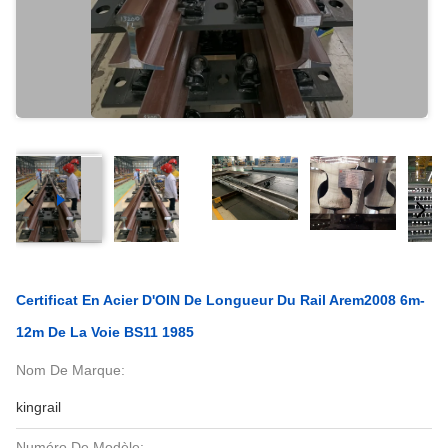
Certificat En Acier D'OIN De Longueur Du Rail Arem2008 6m-
12m De La Voie BS11 1985
Nom De Marque:
kingrail
Numéro De Modèle: