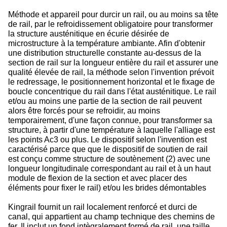
Méthode et appareil pour durcir un rail, ou au moins sa tête
de rail, par le refroidissement obligatoire pour transformer
la structure austénitique en écurie désirée de
microstructure à la température ambiante. Afin d'obtenir
une distribution structurelle constante au-dessus de la
section de rail sur la longueur entière du rail et assurer une
qualité élevée de rail, la méthode selon l'invention prévoit
le redressage, le positionnement horizontal et le fixage de
boucle concentrique du rail dans l'état austénitique. Le rail
et/ou au moins une partie de la section de rail peuvent
alors être forcés pour se refroidir, au moins
temporairement, d'une façon connue, pour transformer sa
structure, à partir d'une température à laquelle l'alliage est
les points Ac3 ou plus. Le dispositif selon l'invention est
caractérisé parce que que le dispositif de soutien de rail
est conçu comme structure de soutènement (2) avec une
longueur longitudinale correspondant au rail et à un haut
module de flexion de la section et avec placer des
éléments pour fixer le rail) et/ou les brides démontables
Kingrail fournit un rail localement renforcé et durci de
canal, qui appartient au champ technique des chemins de
fer. Il inclut un fond intègralement formé de rail, une taille