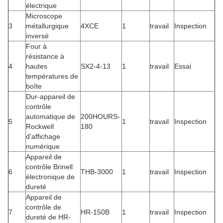
électrique
Microscope
3
métallurgique
4XCE
1
travail
Inspection
inversé
Four à
résistance à
4
hautes
SX2-4-13
1
travail
Essai
températures de
boîte
Dur-appareil de
contrôle
automatique de
200HOURS-
5
1
travail
Inspection
Rockwell
180
d'affichage
numérique
Appareil de
contrôle Brinell
6
THB-3000
1
travail
Inspection
électronique de
dureté
Appareil de
contrôle de
7
HR-150B
1
travail
Inspection
dureté de HR-