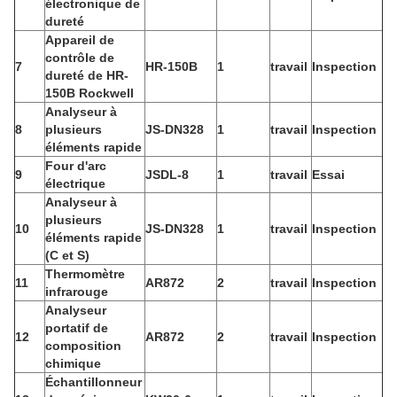
électronique de
dureté
Appareil de
contrôle de
7
HR-150B
1
travail
Inspection
dureté de HR-
150B Rockwell
Analyseur à
8
plusieurs
JS-DN328
1
travail
Inspection
éléments rapide
Four d'arc
9
JSDL-8
1
travail
Essai
électrique
Analyseur à
plusieurs
10
JS-DN328
1
travail
Inspection
éléments rapide
(C et S)
Thermomètre
11
AR872
2
travail
Inspection
infrarouge
Analyseur
portatif de
12
AR872
2
travail
Inspection
composition
chimique
Échantillonneur