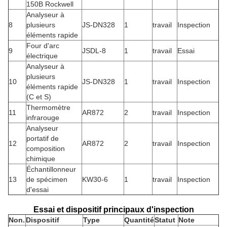
150B Rockwell
Analyseur à
8
plusieurs
JS-DN328
1
travail
Inspection
éléments rapide
Four d'arc
9
JSDL-8
1
travail
Essai
électrique
Analyseur à
plusieurs
10
JS-DN328
1
travail
Inspection
éléments rapide
(C et S)
Thermomètre
11
AR872
2
travail
Inspection
infrarouge
Analyseur
portatif de
12
AR872
2
travail
Inspection
composition
chimique
Échantillonneur
13
de spécimen
KW30-6
1
travail
Inspection
d'essai
Essai et dispositif principaux d'inspection
Non.
Dispositif
Type
Quantité
Statut
Note