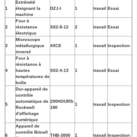
Extrémité
1
éteignant la
DZJ-I
1
travail
Essai
machine
Four à
2
résistance
SX2-8-12
2
travail
Essai
électrique
Microscope
3
métallurgique
4XCE
1
travail
Inspection
inversé
Four à
résistance à
4
hautes
SX2-4-13
1
travail
Essai
températures de
boîte
Dur-appareil de
contrôle
automatique de
200HOURS-
5
1
travail
Inspection
Rockwell
180
d'affichage
numérique
Appareil de
contrôle Brinell
6
THB-3000
1
travail
Inspection