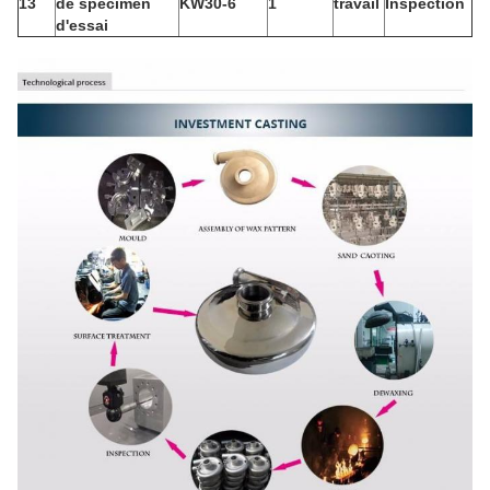
13
de spécimen
KW30-6
1
travail
Inspection
d'essai