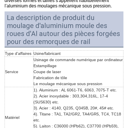
diverses formes et tailles s'appellent habituellement
l'aluminium des moulages mécanique sous pression.
La description de produit du
moulage d'aluminium moule des
roues d'Al autour des pièces forgées
pour des remorques de rail
Type d'affaires
Usine/fabricant
Usinage de commande numérique par ordinateur
Estampillage
Service
Coupe de laser
Fabrication de tôle
Le moulage mécanique sous pression
1). Aluminium : AL 6061-T6, 6063, 7075-T etc.
2). Acier inoxydable : 303,304,316L, 17-4
(SUS630) etc.
3). Acier : 4140, Q235, Q345B, 20#, 45# etc.
4). Titane : TA1, TA2/GR2, TA4/GR5
,
TC4, TC18
Matériel
etc.
5). Laiton : C36000 (HPb62), C37700 (HPb59),