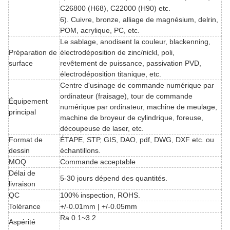
C26800 (
H68
), C22000
(
H90
)
etc.
6). Cuivre, bronze, alliage de magnésium, delrin,
POM, acrylique, PC, etc.
Le sablage, anodisent la couleur, blackenning,
Préparation de
électrodéposition de zinc/nickl, poli,
surface
revêtement de puissance, passivation
PVD,
électrodéposition titanique, etc.
Centre d'usinage de commande numérique par
ordinateur (fraisage), tour de commande
Équipement
numérique par ordinateur, machine de meulage,
principal
machine de broyeur de cylindrique, foreuse,
découpeuse de laser, etc.
Format de
ÉTAPE, STP, GIS, DAO, pdf, DWG, DXF etc. ou
dessin
échantillons.
MOQ
Commande acceptable
Délai de
5-30 jours dépend des quantités.
livraison
QC
100% inspection, ROHS.
Tolérance
+/-0.01mm | +/-0.05mm
Ra 0.1~3.2
Aspérité