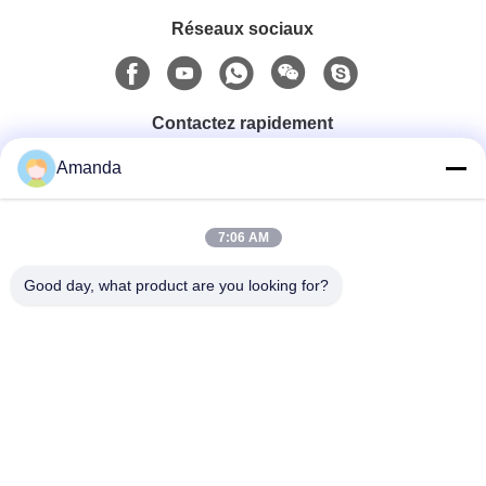
Réseaux sociaux
Contactez rapidement
Amanda
Téléphone
0086-15556982932
7:06 AM
Good day, what product are you looking for?
Email
amanda@kirail.com
Adresse
Bâtiment 1, parc industriel de commerce électronique
frontalier, zone collée complète, nouveau secteur de
Zhengpugang, ville de Ma'anshan, province d'Anhui