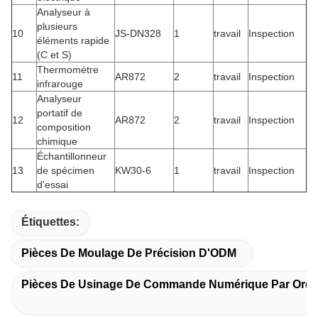
Analyseur à
plusieurs
10
JS-DN328
1
travail
Inspection
éléments rapide
(C et S)
Thermomètre
11
AR872
2
travail
Inspection
infrarouge
Analyseur
portatif de
12
AR872
2
travail
Inspection
composition
chimique
Échantillonneur
13
de spécimen
KW30-6
1
travail
Inspection
d'essai
Étiquettes:
Pièces De Moulage De Précision D'ODM
Pièces De Usinage De Commande Numérique Par Ordi