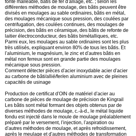
fonte malléable, bâtis de fer d'alliage, etc. ; selon les
différentes méthodes de moulage, des bâtis peuvent être
divisés en moulages au sable ordinaires, bâtis en métal,
des moulages mécanique sous pression, des coulées par
centrifugation, des coulées continues, des moulages de
précision, des bâtis en céramique, des bâtis de refonte de
laitier électroconducteur, des bâtis bimétalliques, etc.
Parmi eux, les moulages au sable ordinaires sont les plus
très utilisés, expliquant environ 80% de tous les bâtis. Et
l'aluminium, le magnésium, le zinc et d'autres bâtis en
métal non ferreux sont en grande partie des moulages
mécanique sous pression.
Comment détecter pièces d'acier inoxydable acier d'acier
au carbone de bâti/allié/fer/en aluminium avec de pleines
capacités de usinage
Production de certificat d'OIN de matériel d'acier au
carbone de pièces de moulage de précision de Kingrail
Les bâtis sont métal formant des objets obtenus par de
diverses méthodes de moulage, c.-à-d., le métal liquide
fondu est injecté dans le moule de moulage préalablement
préparé par le versement, l'injection, l'aspiration ou
d'autres méthodes de moulage, et après refroidissement,
après le meulage et d'autres méthodes de transformation