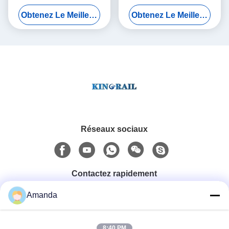
inoxydable emboutissant
voiture de train de 500mm
Obtenez Le Meilleur Prix
Obtenez Le Meilleur Prix
l'OEM
plaquent extérieur
Réseaux sociaux
Contactez rapidement
Amanda
Téléphone
0086-15556982932
8:40 PM