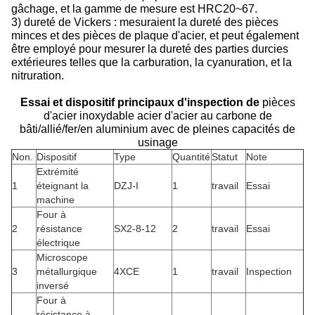
gâchage, et la gamme de mesure est HRC20~67.
3) dureté de Vickers : mesuraient la dureté des pièces
minces et des pièces de plaque d'acier, et peut également
être employé pour mesurer la dureté des parties durcies
extérieures telles que la carburation, la cyanuration, et la
nitruration.
Essai et dispositif principaux d'inspection de
pièces
d'acier inoxydable acier d'acier au carbone de
bâti/allié/fer/en aluminium avec de pleines capacités de
usinage
Non.
Dispositif
Type
Quantité
Statut
Note
Extrémité
1
éteignant la
DZJ-I
1
travail
Essai
machine
Four à
2
résistance
SX2-8-12
2
travail
Essai
électrique
Microscope
3
métallurgique
4XCE
1
travail
Inspection
inversé
Four à
résistance à