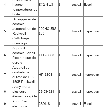
4
hautes
SX2-4-13
1
travail
Essai
températures de
boîte
Dur-appareil de
contrôle
automatique de
200HOURS-
5
1
travail
Inspection
Rockwell
180
d'affichage
numérique
Appareil de
contrôle Brinell
6
THB-3000
1
travail
Inspection
électronique de
dureté
Appareil de
contrôle de
7
HR-150B
1
travail
Inspection
dureté de HR-
150B Rockwell
Analyseur à
8
plusieurs
JS-DN328
1
travail
Inspection
éléments rapide
Four d'arc
9
JSDL-8
1
travail
Essai
électrique