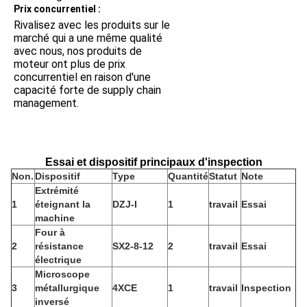
Prix concurrentiel :
Rivalisez avec les produits sur le 
marché qui a une même qualité 
avec nous, nos produits de 
moteur ont plus de prix 
concurrentiel en raison 
d'une 
capacité forte de supply chain 
management.
Essai et dispositif principaux d'inspection
Non.
Dispositif
Type
Quantité
Statut
Note
Extrémité
1
éteignant la
DZJ-I
1
travail
Essai
machine
Four à
2
résistance
SX2-8-12
2
travail
Essai
électrique
Microscope
3
métallurgique
4XCE
1
travail
Inspection
inversé