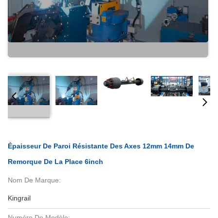
Épaisseur De Paroi Résistante Des Axes 12mm 14mm De
Remorque De La Place 6inch
Nom De Marque:
Kingrail
Numéro De Modèle: