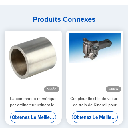
Produits Connexes
Vidéo
Vidéo
La commande numérique
Coupleur flexible de voiture
par ordinateur usinant les
de train de Kingrail pour
pièces de rechange
l'ODM de certificat d'OIN de
Obtenez Le Meilleur Prix
Obtenez Le Meilleur Prix
ferroviaires, la taille de Bush
chemin de fer
45×60×45mm de palier