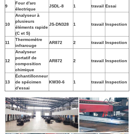
Four d'arc
9
JSDL-8
1
travail
Essai
électrique
Analyseur à
plusieurs
10
JS-DN328
1
travail
Inspection
éléments rapide
(C et S)
Thermomètre
11
AR872
2
travail
Inspection
infrarouge
Analyseur
portatif de
12
AR872
2
travail
Inspection
composition
chimique
Échantillonneur
13
de spécimen
KW30-6
1
travail
Inspection
d'essai