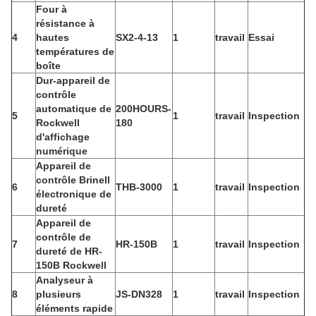
Four à
résistance à
4
hautes
SX2-4-13
1
travail
Essai
températures de
boîte
Dur-appareil de
contrôle
automatique de
200HOURS-
5
1
travail
Inspection
Rockwell
180
d'affichage
numérique
Appareil de
contrôle Brinell
6
THB-3000
1
travail
Inspection
électronique de
dureté
Appareil de
contrôle de
7
HR-150B
1
travail
Inspection
dureté de HR-
150B Rockwell
Analyseur à
8
plusieurs
JS-DN328
1
travail
Inspection
éléments rapide