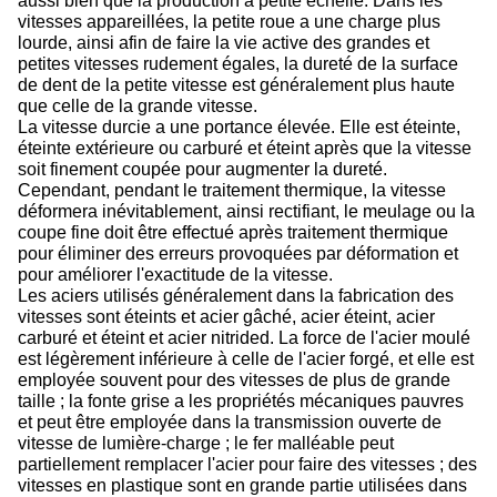
aussi bien que la production à petite échelle. Dans les
vitesses appareillées, la petite roue a une charge plus
lourde, ainsi afin de faire la vie active des grandes et
petites vitesses rudement égales, la dureté de la surface
de dent de la petite vitesse est généralement plus haute
que celle de la grande vitesse.
La vitesse durcie a une portance élevée. Elle est éteinte,
éteinte extérieure ou carburé et éteint après que la vitesse
soit finement coupée pour augmenter la dureté.
Cependant, pendant le traitement thermique, la vitesse
déformera inévitablement, ainsi rectifiant, le meulage ou la
coupe fine doit être effectué après traitement thermique
pour éliminer des erreurs provoquées par déformation et
pour améliorer l'exactitude de la vitesse.
Les aciers utilisés généralement dans la fabrication des
vitesses sont éteints et acier gâché, acier éteint, acier
carburé et éteint et acier nitrided. La force de l'acier moulé
est légèrement inférieure à celle de l'acier forgé, et elle est
employée souvent pour des vitesses de plus de grande
taille ; la fonte grise a les propriétés mécaniques pauvres
et peut être employée dans la transmission ouverte de
vitesse de lumière-charge ; le fer malléable peut
partiellement remplacer l'acier pour faire des vitesses ; des
vitesses en plastique sont en grande partie utilisées dans