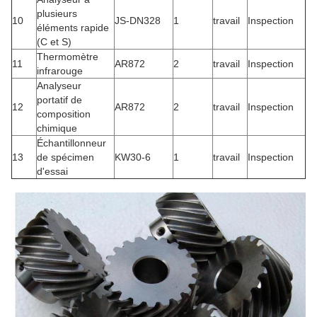
plusieurs
10
JS-DN328
1
travail
Inspection
éléments rapide
(C et S)
Thermomètre
11
AR872
2
travail
Inspection
infrarouge
Analyseur
portatif de
12
AR872
2
travail
Inspection
composition
chimique
Échantillonneur
13
de spécimen
KW30-6
1
travail
Inspection
d'essai