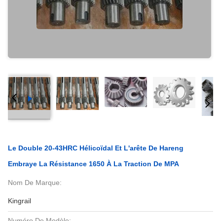
Le Double 20-43HRC Hélicoïdal Et L'arête De Hareng
Embraye La Résistance 1650 À La Traction De MPA
Nom De Marque:
Kingrail
Numéro De Modèle: