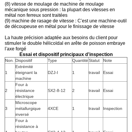
(8) vitesse de moulage de machine de moulage
mécanique sous pression : la plupart des vitesses en
métal non ferreux sont traitées
(9) machine de rasage de vitesse : C'est une machine-outil
de découpeuse en métal pour le finissage de vitesse
La haute précision adaptée aux besoins du client pour
stimuler le double hélicoïdal en arête de poisson embraye
l'axe forgé
Essai et dispositif principaux d'inspection
Non.
Dispositif
Type
Quantité
Statut
Note
Extrémité
1
éteignant la
DZJ-I
1
travail
Essai
machine
Four à
2
résistance
SX2-8-12
2
travail
Essai
électrique
Microscope
3
métallurgique
4XCE
1
travail
Inspection
inversé
Four à
résistance à