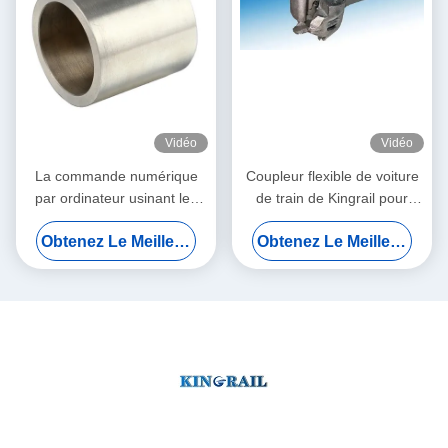
Vidéo
Vidéo
La commande numérique
Coupleur flexible de voiture
par ordinateur usinant les
de train de Kingrail pour
pièces de rechange
l'ODM de certificat d'OIN de
Obtenez Le Meilleur Prix
Obtenez Le Meilleur Prix
ferroviaires, la taille de Bush
chemin de fer
45×60×45mm de palier
manchon