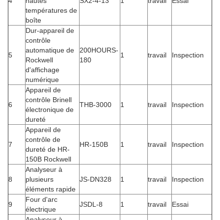
4
hautes
SX2-4-13
1
travail
Essai
températures de
boîte
Dur-appareil de
contrôle
automatique de
200HOURS-
5
1
travail
Inspection
Rockwell
180
d'affichage
numérique
Appareil de
contrôle Brinell
6
THB-3000
1
travail
Inspection
électronique de
dureté
Appareil de
contrôle de
7
HR-150B
1
travail
Inspection
dureté de HR-
150B Rockwell
Analyseur à
8
plusieurs
JS-DN328
1
travail
Inspection
éléments rapide
Four d'arc
9
JSDL-8
1
travail
Essai
électrique
Analyseur à