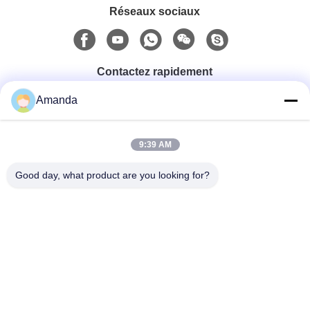
Réseaux sociaux
Contactez rapidement
Amanda
Téléphone
0086-15556982932
9:39 AM
Good day, what product are you looking for?
Email
amanda@kirail.com
Adresse
Bâtiment 1, parc industriel de commerce électronique
frontalier, zone collée complète, nouveau secteur de
Zhengpugang, ville de Ma'anshan, province d'Anhui