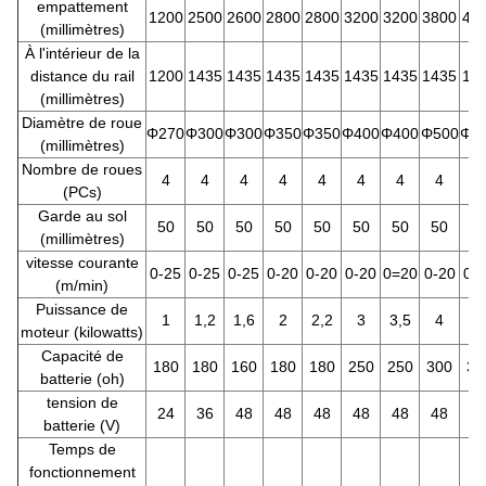
empattement
1200
2500
2600
2800
2800
3200
3200
3800
42
(millimètres)
À l'intérieur de la
distance du rail
1200
1435
1435
1435
1435
1435
1435
1435
14
(millimètres)
Diamètre de roue
Φ270
Φ300
Φ300
Φ350
Φ350
Φ400
Φ400
Φ500
Φ5
(millimètres)
Nombre de roues
4
4
4
4
4
4
4
4
4
(PCs)
Garde au sol
50
50
50
50
50
50
50
50
5
(millimètres)
vitesse courante
0-25
0-25
0-25
0-20
0-20
0-20
0=20
0-20
0-
(m/min)
Puissance de
1
1,2
1,6
2
2,2
3
3,5
4
5
moteur (kilowatts)
Capacité de
180
180
160
180
180
250
250
300
33
batterie (oh)
tension de
24
36
48
48
48
48
48
48
4
batterie (V)
Temps de
fonctionnement