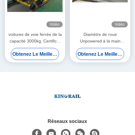
Vidéo
Vidéo
voitures de voie ferrée de la
Diamètre de roue
capacité 3000kg. Certificat
Unpowered à la main
de RoHS EMC de camion à
600mm du véhicule de rail
Obtenez Le Meilleur Prix
Obtenez Le Meilleur Prix
benne basculante de chemin
de route 4 des roues
de fer
Réseaux sociaux