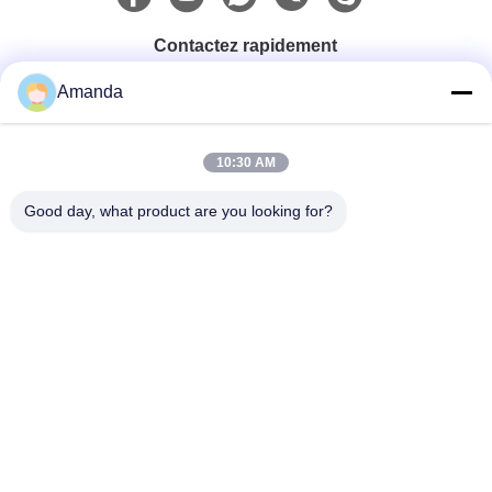
Contactez rapidement
Amanda
Téléphone
0086-15556982932
10:30 AM
Good day, what product are you looking for?
Email
amanda@kirail.com
Adresse
Bâtiment 1, parc industriel de commerce électronique
frontalier, zone collée complète, nouveau secteur de
Zhengpugang, ville de Ma'anshan, province d'Anhui
Politique En Matière De Protection De La Vie
|
Plan Du