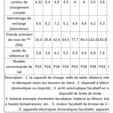
continu de
4,32
5,4
4,8
4,3
4
4
3,5
3,6
3,
chargement
complet
kilomètrage de
recharge
6,5
8,1
7,2
5,1
4,8
4,8
4,2
4,3
4
(kilomètres)
Grande pression
de roue de ***
14,4
25,8
42,6
64,5
77,7
94,5
110,4
142,8
17
(KN)
poids de
2,8
3,6
4,2
5,5
5,9
6,5
6,8
7,6
8
référence (t)
Modèle
recommandé de
P15
P18
P18
P24
P24
P38
P38
P43
P4
rail
Description : 1. la capacité de charge, taille de table, distance intér
et fabriquée selon les besoins de client ; 2. dispositif à télécom
(domestique ou importé) ; 3. arrêt automatique facultatif en re
dispositif de limite de limite ;
4. batterie exempte d'entretien facultative, batterie au lithium, batte
à hautes températures, etc. ; 5. moteur facultatif de brosse de C.
; 6. appareils électriques domestiques facultatifs, appareils 