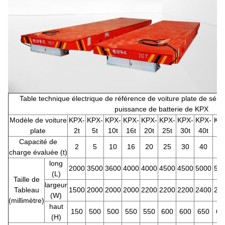
Table technique électrique de référence de voiture plate de sér
puissance de batterie de KPX
Modèle de voiture
KPX-
KPX-
KPX-
KPX-
KPX-
KPX-
KPX-
KPX-
KP
plate
2t
5t
10t
16t
20t
25t
30t
40t
50
Capacité de
2
5
10
16
20
25
30
40
5
charge évaluée (t)
long
2000
3500
3600
4000
4000
4500
4500
5000
55
(L)
Taille de
largeur
Tableau
1500
2000
2000
2000
2200
2200
2200
2400
24
(W)
(millimètre)
haut
150
500
500
550
550
600
600
650
65
(H)