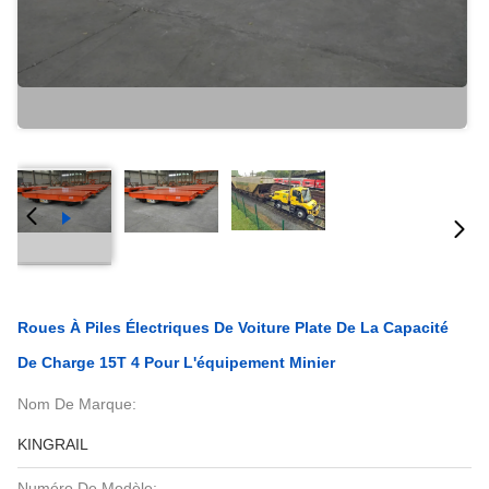
Roues À Piles Électriques De Voiture Plate De La Capacité
De Charge 15T 4 Pour L'équipement Minier
Nom De Marque:
KINGRAIL
Numéro De Modèle: