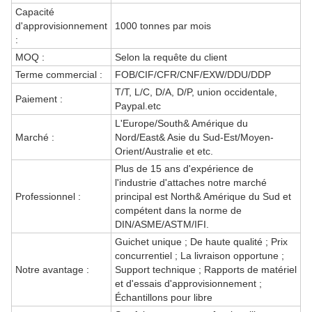
Capacité
d'approvisionnement
1000 tonnes par mois
:
MOQ :
Selon la requête du client
Terme commercial :
FOB/CIF/CFR/CNF/EXW/DDU/DDP
T/T, L/C, D/A, D/P, union occidentale,
Paiement :
Paypal.etc
L'Europe/South& Amérique du
Marché :
Nord/East& Asie du Sud-Est/Moyen-
Orient/Australie et etc.
Plus de 15 ans d'expérience de
l'industrie d'attaches notre marché
Professionnel :
principal est North& Amérique du Sud et
compétent dans la norme de
DIN/ASME/ASTM/IFI.
Guichet unique ; De haute qualité ; Prix
concurrentiel ; La livraison opportune ;
Notre avantage :
Support technique ; Rapports de matériel
et d'essais d'approvisionnement ;
Échantillons pour libre