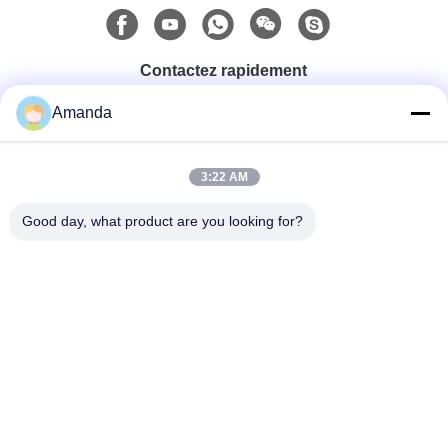
Contactez rapidement
Amanda
Téléphone
0086-15556982932
3:22 AM
Good day, what product are you looking for?
Email
amanda@kirail.com
Adresse
Bâtiment 1, parc industriel de commerce électronique
frontalier, zone collée complète, nouveau secteur de
Zhengpugang, ville de Ma'anshan, province d'Anhui