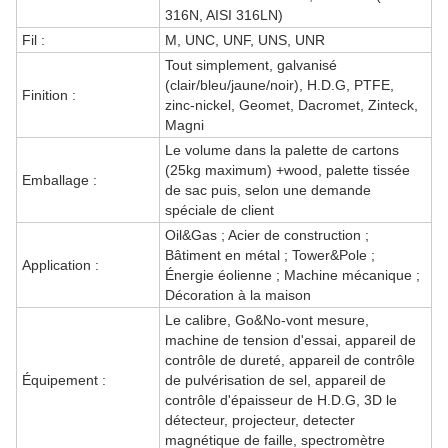
316N, AISI 316LN)
Fil :
M, UNC, UNF, UNS, UNR
Tout simplement, galvanisé
(clair/bleu/jaune/noir), H.D.G, PTFE,
Finition :
zinc-nickel, Geomet, Dacromet, Zinteck,
Magni
Le volume dans la palette de cartons
(25kg maximum) +wood, palette tissée
Emballage :
de sac puis, selon une demande
spéciale de client
Oil&Gas ; Acier de construction ;
Bâtiment en métal ; Tower&Pole ;
Application :
Énergie éolienne ; Machine mécanique ;
Décoration à la maison
Le calibre, Go&No-vont mesure,
machine de tension d'essai, appareil de
contrôle de dureté, appareil de contrôle
Équipement :
de pulvérisation de sel, appareil de
contrôle d'épaisseur de H.D.G, 3D le
détecteur, projecteur, detecter
magnétique de faille, spectromètre