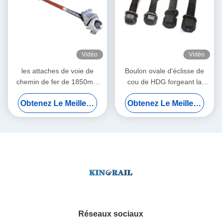
Vidéo
Vidéo
les attaches de voie de
Boulon ovale d'éclisse de
chemin de fer de 1850mm
cou de HDG forgeant la
mesurent l'ODM de Rod
catégorie standard 5
Obtenez Le Meilleur Prix
Obtenez Le Meilleur Prix
Insulated And Non Insulated
d'AREMA
Réseaux sociaux