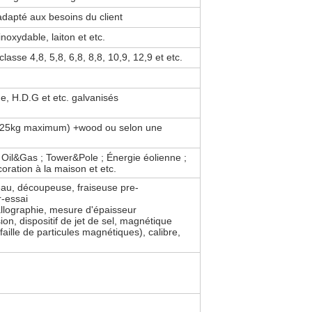
adapté aux besoins du client
inoxydable, laiton et etc.
sse 4,8, 5,8, 6,8, 8,8, 10,9, 12,9 et etc.
e, H.D.G et etc. galvanisés
s (25kg maximum) +wood ou selon une
; Oil&Gas ; Tower&Pole ; Énergie éolienne ;
ration à la maison et etc.
eau, découpeuse, fraiseuse pre-
r-essai
llographie, mesure d'épaisseur
ion, dispositif de jet de sel, magnétique
aille de particules magnétiques), calibre,