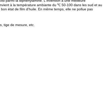
isi parmi la diphénylamine. L'invention a une meilleure
, convient à la température ambiante du ℃ 50-100 dans les sud et au
bon état de film d'huile. En même temps, elle ne pollue pas
ts, tige de mesure, etc.