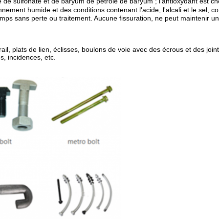
de sulfonate et de baryum de pétrole de baryum ; l'antioxydant est cho
onnement humide et des conditions contenant l'acide, l'alcali et le sel
ps sans perte ou traitement. Aucune fissuration, ne peut maintenir un 
rail, plats de lien, éclisses, boulons de voie avec des écrous et des join
s, incidences, etc.