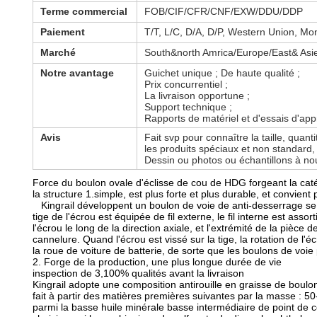
Terme commercial
FOB/CIF/CFR/CNF/EXW/DDU/DDP
Paiement
T/T, L/C, D/A, D/P, Western Union, M
Marché
South&north Amrica/Europe/East& Asie 
Notre avantage
Guichet unique ; De haute qualité ;
Prix concurrentiel ;
La livraison opportune ;
Support technique ;
Rapports de matériel et d'essais d'ap
Avis
Fait svp pour connaître la taille, quanti
les produits spéciaux et non standard,
Dessin ou photos ou échantillons à no
Force du boulon ovale d'éclisse de cou de HDG forgeant la ca
la structure 1.simple, est plus forte et plus durable, et convient 
Kingrail développent un boulon de voie de anti-desserrage se r
tige de l'écrou est équipée de fil externe, le fil interne est ass
l'écrou le long de la direction axiale, et l'extrémité de la pièc
cannelure. Quand l'écrou est vissé sur la tige, la rotation de l
la roue de voiture de batterie, de sorte que les boulons de vo
2. Forge de la production, une plus longue durée de vie
inspection de 3,100% qualités avant la livraison
Kingrail adopte une composition antirouille en graisse de boulon
fait à partir des matières premières suivantes par la masse : 50-6
parmi la basse huile minérale basse intermédiaire de point de co