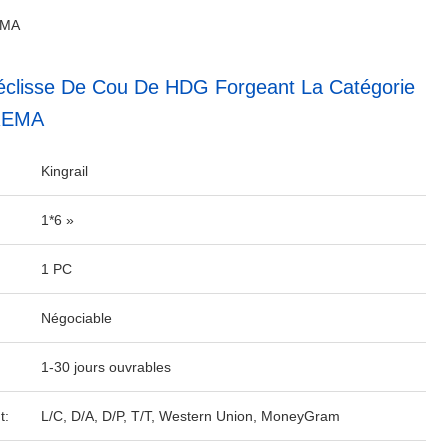
REMA
éclisse De Cou De HDG Forgeant La Catégorie
AREMA
Kingrail
1*6 »
1 PC
Négociable
1-30 jours ouvrables
t:
L/C, D/A, D/P, T/T, Western Union, MoneyGram