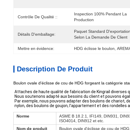
Inspection 100% Pendant La 
Contrôle De Qualité ::
Production
Paquet Standard D'exportation
Détails D'emballage:
Selon La Demande De Client
Mettre en évidence:
HDG éclisse le boulon
, 
AREMA 
Description De Produit
Boulon ovale d'éclisse de cou de HDG forgeant la catégorie s
Attaches de haute qualité de fabrication de Kingrail diverses q
Nous soutenons adapté aux besoins du client et pouvons égal
Par exemple, nous pouvons adapter des boulons de chariot, des
nylon, des boulons de goujon, l'appartement et des rondelles a
Norme
ASME B 18.2.1, IFI149, DIN931, DIN9
ISO4014, DIN912 et etc.
Nom de produit
Boulon ovale d'éclisse de cou de HDG