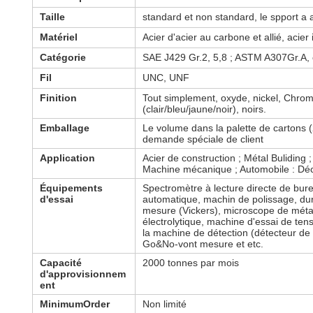
Taille
standard et non standard, le spport a 
Matériel
Acier d'acier au carbone et allié, acier 
Catégorie
SAE J429 Gr.2, 5,8 ; ASTM A307Gr.A, cla
Fil
UNC, UNF
Finition
Tout simplement, oxyde, nickel, Chrom
(clair/bleu/jaune/noir), noirs.
Emballage
Le volume dans la palette de carton
demande spéciale de client
Application
Acier de construction ; Métal Buliding 
Machine mécanique ; Automobile : Déco
Équipements
Spectromètre à lecture directe de bur
d'essai
automatique, machin de polissage, du
mesure (Vickers), microscope de méta
électrolytique, machine d'essai de tens
la machine de détection (détecteur de f
Go&No-vont mesure et etc.
Capacité
2000 tonnes par mois
d'approvisionnem
ent
MinimumOrder
Non limité