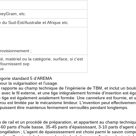
oneyGram, etc.
du Sud-Est/Australie et Afrique etc.
provisionnement ;
té, matériel ou la catégorie, surface, si c'est
 fournissent svp
us
tégorie standard 5 d'AREMA
pour la vulgarisation et l'usage.
apporte au champ technique de l'ingénierie de TBM, et inclut un boulo
orti avec le fil externe, et une tige intègralement formée d'insertion est
e de tige est également axialement formée. Une cannelure est fournie, et 
'écrou est limitée par le mécanisme limiteur. L'invention peut effectivem
ie puissent être maintenus fermement verrouillés pendant longtemps.
 de rail et un procédé de préparation, et appartient au champ technique
0 parts d'huile basse, 35-45 parts d'épaississant, 3-10 parts d'agent ant
ngélation ; L'agent de épaississement est choisi parmi le savon composé