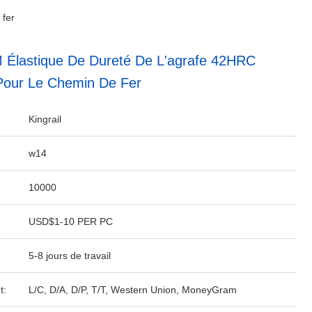
 fer
Élastique De Dureté De L'agrafe 42HRC
Pour Le Chemin De Fer
Kingrail
w14
10000
USD$1-10 PER PC
5-8 jours de travail
t:
L/C, D/A, D/P, T/T, Western Union, MoneyGram