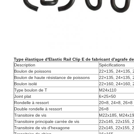
Type élastique d'Elastic Rail Clip E de fabricant d'agrafe 
Description
Spécifications
Boulon de poissons
22×135, 24×135, 
Boulon de haute résistance de poissons
22×135, 24×135, 
Boulon isolé
22×160, 24×160, 
Type boulon de T
M24x110
Joint plat
6×25×50
Rondelle à ressort
20×8, 24×8, 26×8
Double rondelle à ressort
26×8
Transitoire de vis
M22x185, M24x1
Transitoire principale carrée de vis
22x145, 22x155, 
Transitoire de vis d'hexagone
22x145, 22x155, 