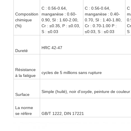
C : 0.56-0.64,
C : 0.56-0.64,
C 
Composition
manganèse : 0.60-
manganèse : 0.40-
m
chimique
0.90, SI : 1.60-2.00,
0.70, SI : 1.40-1.80,
0.
(%)
Cr : ≤0.35, P : ≤0.03,
Cr : 0.70-1.00 P :
Cr
S : ≤0.03
≤0.03, S : ≤0.03
S 
HRC 42-47
Dureté
Résistance
cycles de 5 millions sans rupture
à la fatigue
Simple (huilé), noir d'oxyde, peinture de couleur
Surface
La norme
se réfère
GB/T 1222, DIN 17221