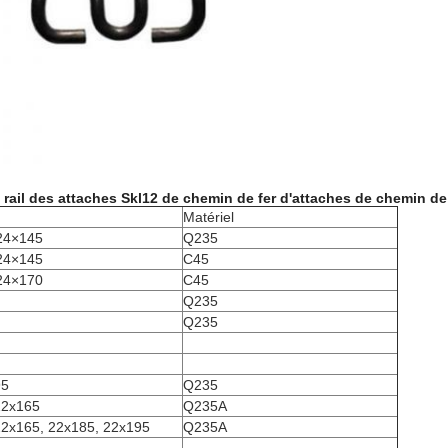
de rail des attaches Skl12 de chemin de fer d'attaches de chemin de
Matériel
24×145
Q235
24×145
C45
24×170
C45
Q235
Q235
95
Q235
22x165
Q235A
22x165, 22x185, 22x195
Q235A