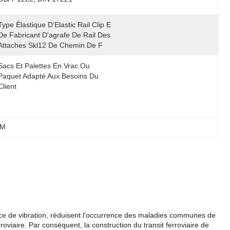
Type Élastique D'Elastic Rail Clip E 
De Fabricant D'agrafe De Rail Des 
Attaches Skl12 De Chemin De F
Sacs Et Palettes En Vrac Ou 
Paquet Adapté Aux Besoins Du 
Client
DM
ource de vibration, réduisent l'occurrence des maladies communes de
roviaire. Par conséquent, la construction du transit ferroviaire de