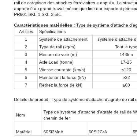
rail de cargaison des attaches ferroviaires « appui ». La struct
approprié au grand travail mécanique line.our exportent prin
PR601 SKL-1 SKL-3 etc.
Caractéristiques matérielles :
Type de système d'attache d'agr
Articles
Spécifications
1
Système de attachement
système d'attache d
2
Type de rail (kg/m)
Tout le typ
3
Mesure de voie (m)
1435m
4
Axle Load (tonne)
17-25
5
Vitesse courante (km/h)
≤120
6
Maintenant la force (kN)
≥22
7
Retirez la force (le kN)
≥60
Détails de produit : Type de système d'attache d'agrafe de rail
Type de système d'attache d'agrafe de rail de W 
Nom
chemin de fer
Matériel
60Si2MnA
60Si2CrA
5