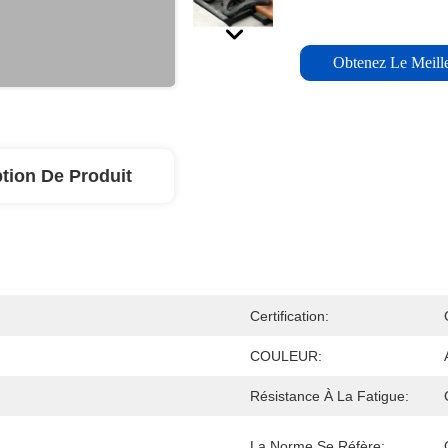
Obtenez Le Meille
tion De Produit
Certification:
COULEUR:
Résistance À La Fatigue:
La Norme Se Réfère: