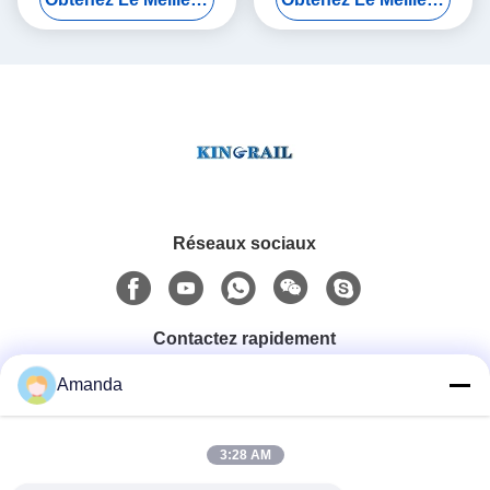
résolutions
gamme de 0.02mm
Réseaux sociaux
Contactez rapidement
Amanda
Téléphone
0086-15556982932
3:28 AM