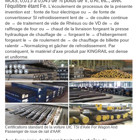
MOIS, 0,015 à 0,045 de % poids de V, d'Al, etc., avec
l'équilibre étant Fe.
L'écoulement de processus de la présente
invention est : fonte de four électrique ou → de fonte de
convertisseur SI refroidissement lent de → de coulée continue
de → de traitement de vide de Rhésus ou de VD de → de
raffinage de four ou → chaud de la livraison forgeant la presse
hydraulique de chauffage de → forgeant le → d'hébergement
forgeant le → de roulement de → de chauffage de billette pour
ralentir →Normalizing et gâcher de refroidissement. Par
conséquent, le matériel d'axe produit par KINGRAIL est dense
et uniforme.
Certifications standard de la voiture UIC TSI d'Axle For Wagon And
Passenger de roue de rail d'AAR