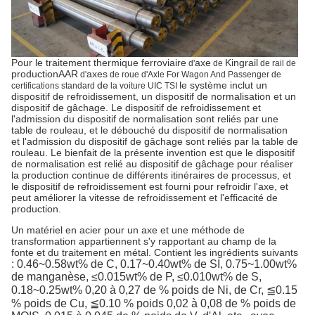
Pour le traitement thermique ferroviaire
axe
Kingrail
d'
de
de rail de
productionAAR
axes
d'
de roue d'Axle For Wagon And Passenger de
de
le système inclut un
certifications standard
la voiture UIC TSI
dispositif de refroidissement, un dispositif de normalisation et un
dispositif de gâchage. Le dispositif de refroidissement et
l'admission du dispositif de normalisation sont reliés par une
table de rouleau, et le débouché du dispositif de normalisation
et l'admission du dispositif de gâchage sont reliés par la table de
rouleau. Le bienfait de la présente invention est que le dispositif
de normalisation est relié au dispositif de gâchage pour réaliser
la production continue de différents itinéraires de processus, et
le dispositif de refroidissement est fourni pour refroidir l'axe, et
peut améliorer la vitesse de refroidissement et l'efficacité de
production.
Un matériel en acier pour un axe et une méthode de
transformation appartiennent s'y rapportant au champ de la
fonte et du traitement en métal. Contient les ingrédients suivants
: 0.46~0.58wt% de C, 0.17~0.40wt% de SI, 0.75~1.00wt%
de manganèse, ≤0.015wt% de P, ≤0.010wt% de S,
0.18~0.25wt% 0,20 à 0,27 de % poids de Ni,
de Cr, ≦0.15
% poids de Cu, ≦0.10 % poids 0,02 à 0,08 de % poids de