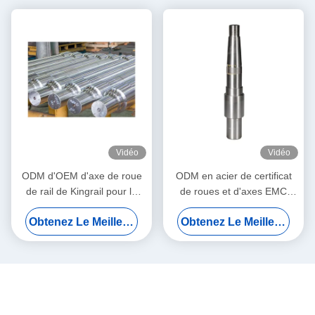
Vidéo
Vidéo
ODM d'OEM d'axe de roue
ODM en acier de certificat
de rail de Kingrail pour la
de roues et d'axes EMC
norme d'en 13261 de BA004
RoHS de chemin de fer
Obtenez Le Meilleur Prix
Obtenez Le Meilleur Prix
Wheelset
d'AAR