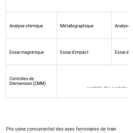
Les essais que nous conduisons pour assu
Analyse chimique
Métallographique
Analyse 
Essai magnétique
Essai d'impact
Essai de 
Contrôles de 
Diemension (CMM)
contrôle d'acceptation d
Prix usine concurrentiel des axes ferroviaires de train 