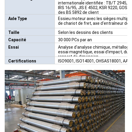
internationale identifiée : TB/T 2945, 
IRS 16/95, JIS E 4502, KSR 9220, GOST 
des BS 5892 de client
Axle Type
Essieu moteur avec les sièges multiple
de chariot de fret, axe d'entraîneur de 
Taille
Selon les dessins des clients
Capacité
30 000 PCs par an
Essai
Analyse d'analyse chimique, métallogra
essai magnétique, essai d'impact, dure
rapport de dimension
Certifications
ISO9001, ISO14001, OHSAS18001, AAR, I