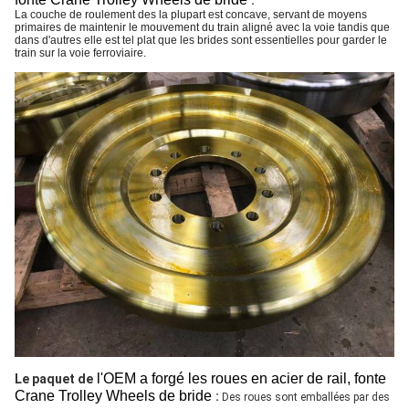
:
La couche de roulement des la plupart est concave, servant de moyens
primaires de maintenir le mouvement du train aligné avec la voie tandis que
dans d'autres elle est tel plat que les brides sont essentielles pour garder le
train sur la voie ferroviaire.
l'OEM a forgé les roues en acier de rail, fonte
Le paquet de
Crane Trolley Wheels de bride
:
Des roues sont emballées par des