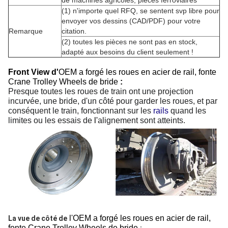
de machines agricoles, pièces ferroviaires
(1) n'importe quel RFQ,
se sentent svp libre pour
envoyer vos dessins (CAD/PDF) pour votre
Remarque
citation.
(2) toutes les pièces ne sont pas en stock,
adapté aux besoins du client seulement !
Front View d'
OEM a forgé les roues en acier de rail, fonte
Crane Trolley Wheels de bride
:
Presque toutes les roues de train ont une projection
incurvée, une bride, d'un côté pour garder les roues, et par
conséquent le train, fonctionnant sur les
rails
quand les
limites ou les essais de
l'
alignement sont atteints.
l'OEM a forgé les roues en acier de rail,
La vue de côté de
fonte Crane Trolley Wheels de bride