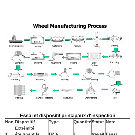
Essai et dispositif principaux d'inspection
Non.
Dispositif
Type
Quantité
Statut
Note
Extrémité
1
éteignant la
DZJ-I
1
travail
Essai