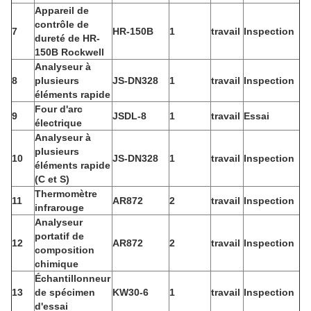
Appareil de
contrôle de
7
HR-150B
1
travail
Inspection
dureté de HR-
150B Rockwell
Analyseur à
8
plusieurs
JS-DN328
1
travail
Inspection
éléments rapide
Four d'arc
9
JSDL-8
1
travail
Essai
électrique
Analyseur à
plusieurs
10
JS-DN328
1
travail
Inspection
éléments rapide
(C et S)
Thermomètre
11
AR872
2
travail
Inspection
infrarouge
Analyseur
portatif de
12
AR872
2
travail
Inspection
composition
chimique
Échantillonneur
13
de spécimen
KW30-6
1
travail
Inspection
d'essai