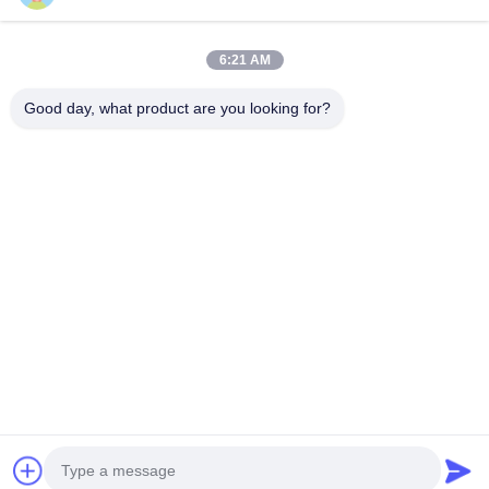
Téléphone
0086-15556982932
6:21 AM
Good day, what product are you looking for?
Email
amanda@kirail.com
Adresse
Bâtiment 1, parc industriel de commerce électronique
frontalier, zone collée complète, nouveau secteur de
Zhengpugang, ville de Ma'anshan, province d'Anhui
Politique En Matière De Protection De La Vie
|
Plan Du
Privée
Site
Bonne qualité de la Chine Roues en acier de rail Fournisseur. ©
de Copyright 2022-2026 Maanshan Kingrail Technology Co.,Ltd. .
Tous droits réservés.