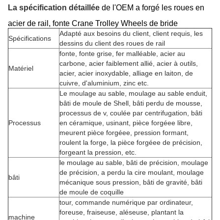
de l'OEM a forgé les roues en
La spécification détaillée
acier de rail, fonte Crane Trolley Wheels de bride
Adapté aux besoins du client,
client requis,
les
Spécifications
dessins du client des roues de rail
fonte,
fonte grise,
fer malléable,
acier au
carbone,
acier faiblement allié,
acier à outils,
Matériel
acier,
acier inoxydable,
alliage en laiton
, de
cuivre
, d'aluminium,
zinc etc.
Le moulage au sable, moulage au sable enduit,
bâti de moule de Shell, bâti perdu de mousse,
processus de v, coulée par centrifugation, bâti
Processus
en céramique, usinant, pièce forgéee libre,
meurent pièce forgéee, pression formant,
roulent la forge, la pièce forgéee de précision,
forgeant la pression, etc.
le moulage au sable, bâti de précision, moulage
de précision, a perdu la cire moulant, moulage
bâti
mécanique sous pression, bâti de gravité, bâti
de moule de coquille
tour, commande numérique par ordinateur,
foreuse, fraiseuse, aléseuse, plantant la
machine