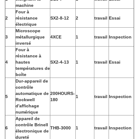
machine
Four à
2
résistance
SX2-8-12
2
travail
Essai
électrique
Microscope
3
métallurgique
4XCE
1
travail
Inspection
inversé
Four à
résistance à
4
hautes
SX2-4-13
1
travail
Essai
températures de
boîte
Dur-appareil de
contrôle
automatique de
200HOURS-
5
1
travail
Inspection
Rockwell
180
d'affichage
numérique
Appareil de
contrôle Brinell
6
THB-3000
1
travail
Inspection
électronique de
dureté