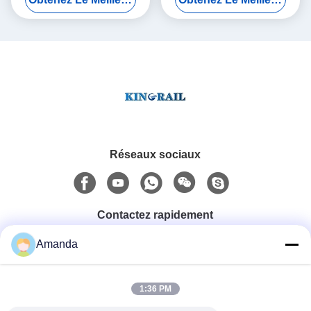
d'AREMA
visse la finition d'oxyde
Réseaux sociaux
Contactez rapidement
Amanda
Téléphone
0086-15556982932
1:36 PM