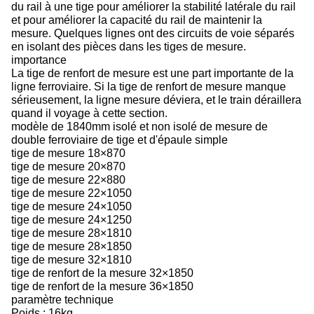
du rail à une tige pour améliorer la stabilité latérale du rail
et pour améliorer la capacité du rail de maintenir la
mesure. Quelques lignes ont des circuits de voie séparés
en isolant des pièces dans les tiges de mesure.
importance
La tige de renfort de mesure est une part importante de la
ligne ferroviaire. Si la tige de renfort de mesure manque
sérieusement, la ligne mesure déviera, et le train déraillera
quand il voyage à cette section.
modèle de 1840mm isolé et non isolé de mesure de
double ferroviaire de tige et d'épaule simple
tige de mesure 18×870
tige de mesure 20×870
tige de mesure 22×880
tige de mesure 22×1050
tige de mesure 24×1050
tige de mesure 24×1250
tige de mesure 28×1810
tige de mesure 28×1850
tige de mesure 32×1810
tige de renfort de la mesure 32×1850
tige de renfort de la mesure 36×1850
paramètre technique
Poids : 16kg