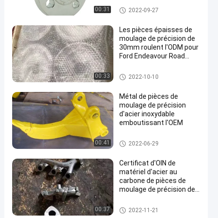
Pièces de rechange ferroviaire
00:31
2022-09-27
s
Les pièces épaisses de
moulage de précision de
30mm roulent l'ODM pour
Ford Endeavour Road
Shaker
Pièces de moulage de précisio
00:33
2022-10-10
n
Métal de pièces de
moulage de précision
d'acier inoxydable
emboutissant l'OEM
Pièces de moulage de précisio
00:41
2022-06-29
n
Certificat d'OIN de
matériel d'acier au
carbone de pièces de
moulage de précision de
Kingrail
Pièces de moulage de précisio
00:37
2022-11-21
n