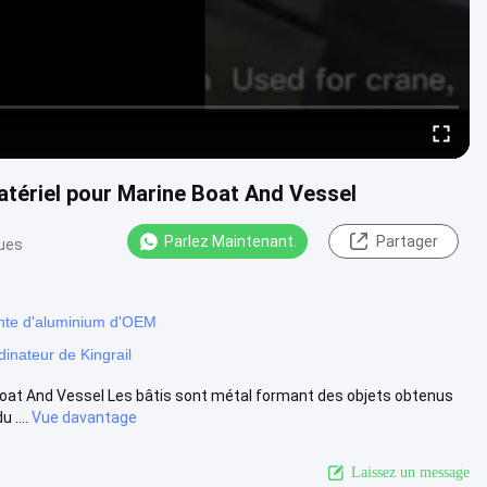
matériel pour Marine Boat And Vessel
Parlez Maintenant.
Partager
ues
nte d'aluminium d'OEM
nateur de Kingrail
 Boat And Vessel Les bâtis sont métal formant des objets obtenus
 ....
Vue davantage
Laissez un message